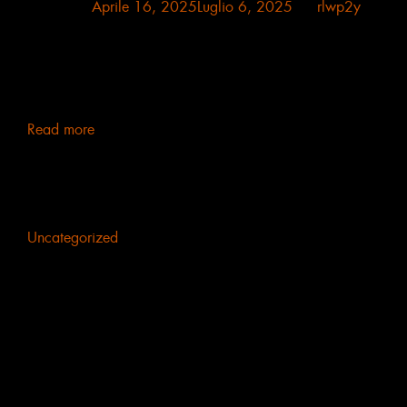
Posted on
Aprile 16, 2025
Luglio 6, 2025
by
rlwp2y
Critico d’arte e curatore Renato Li Vigni: L’arte come
alchimia spirituale – La Luce che attraversa l’Anima Sin
dai primi secoli del pensiero mistico cristiano, il
problema della Luce come[...]
Read more
Uncategorized