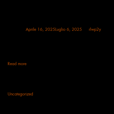
Posted on
Aprile 16, 2025
Luglio 6, 2025
by
rlwp2y
Critico d’arte e curatore Il Magistero ecclesiastico nella
riflessione artistica L’immagine di Dio e della potenza
della Trinità, così come le scene dei Santi e dei martiri,
trovano da mo[...]
Read more
Uncategorized