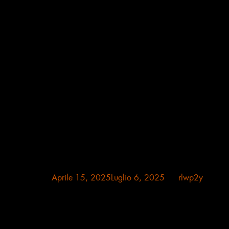
Posted on
Aprile 15, 2025
Luglio 6, 2025
by
rlwp2y
critico dell’arte – storico d’arte – curatore Dal colore
rinascere nello spirito Rinascere attraverso il colore,
calarsi nelle sue densità, nelle sue trame di luce. Tornare