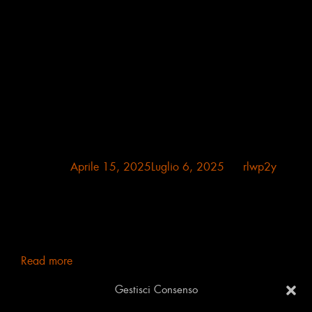
Posted on
Aprile 15, 2025
Luglio 6, 2025
by
rlwp2y
Gallerista “Ronda de Luz” Quella di Renato Li Vigni,
artista nato a Barinas in Venezuela e trasferitosi all’età
di 9 anni in Italia, è esperienza vissuta e traslata in una
pittura astratto-mater[...]
Read more
Gestisci Consenso