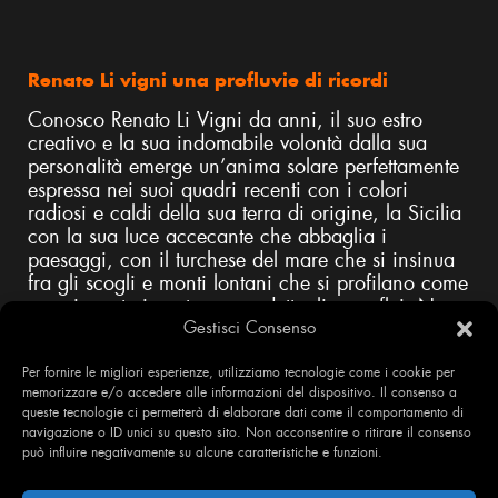
Renato Li vigni una profluvie di ricordi
Conosco Renato Li Vigni da anni, il suo estro
creativo e la sua indomabile volontà dalla sua
personalità emerge un’anima solare perfettamente
espressa nei suoi quadri recenti con i colori
radiosi e caldi della sua terra di origine, la Sicilia
con la sua luce accecante che abbaglia i
paesaggi, con il turchese del mare che si insinua
fra gli scogli e monti lontani che si profilano come
un orizzonte incerto senza dettagli superflui. Non,
Gestisci Consenso
infatti, il particolare realistico che affiora dalla
magistrale bravura esecutiva di Renato, piuttosto la
Per fornire le migliori esperienze, utilizziamo tecnologie come i cookie per
sintesi, la visione globale direi, cosmica, le grandi
memorizzare e/o accedere alle informazioni del dispositivo. Il consenso a
estensioni di spazi reali e metafisici che
queste tecnologie ci permetterà di elaborare dati come il comportamento di
affascinano l’artista e solo uomini con profondità
navigazione o ID unici su questo sito. Non acconsentire o ritirare il consenso
di pensiero, di spirito e cultura possono
può influire negativamente su alcune caratteristiche e funzioni.
riconoscersi in queste visioni da paradiso
dantesco. Non l’analisi che lo tormenta, piuttosto